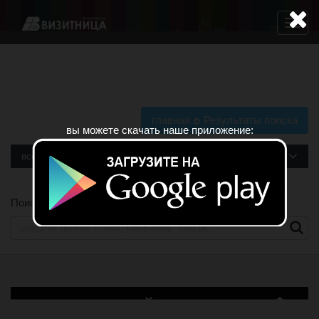
Навига
главная
Результаты поиска
вы можете скачать наше приложение:
все рубрики
Поиск по сайту