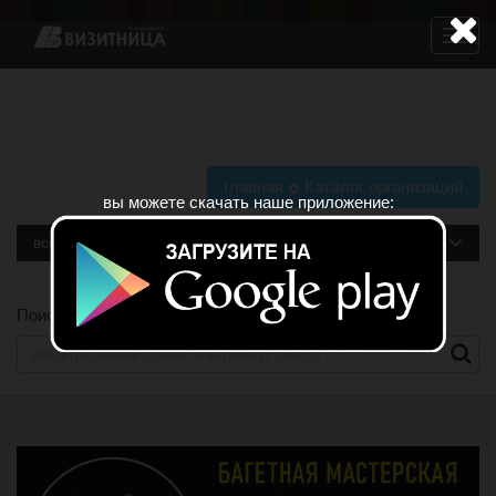
Навига
главная
Каталог организаций
вы можете скачать наше приложение:
все рубрики
Поиск по сайту