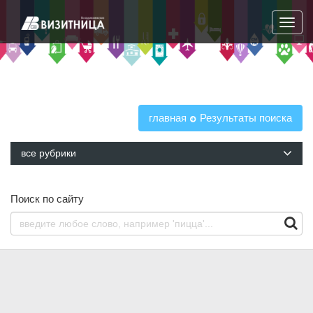
Навига
главная
Результаты поиска
все рубрики
Поиск по сайту