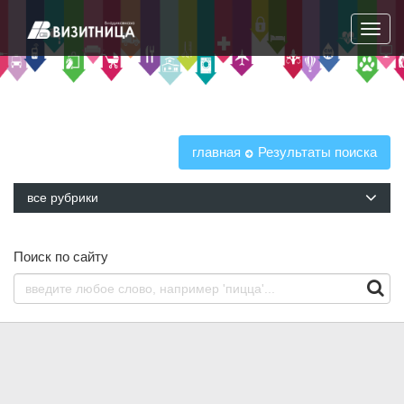
Навига
главная
Результаты поиска
все рубрики
Поиск по сайту