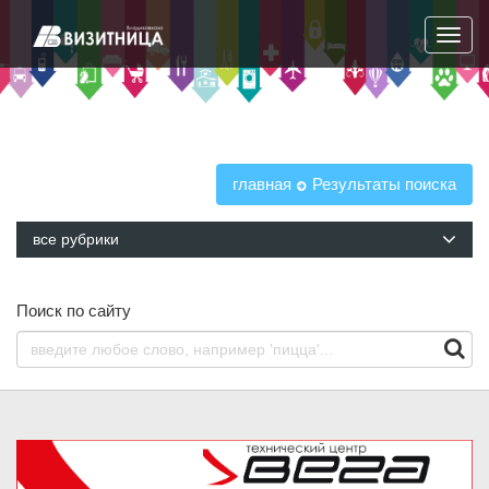
Навига
главная
Результаты поиска
все рубрики
Поиск по сайту