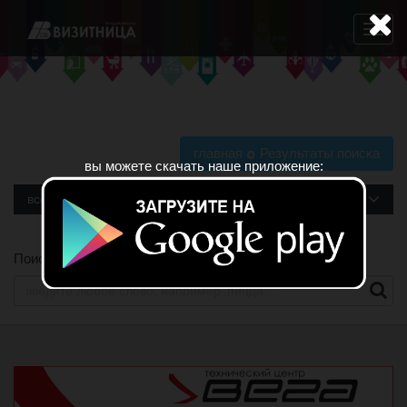
Навига
главная
Результаты поиска
вы можете скачать наше приложение:
все рубрики
Поиск по сайту