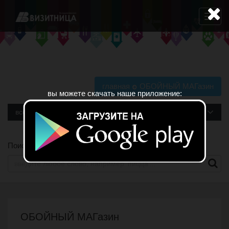
Навига
главная
ОБОЙНЫЙ МАГазин
вы можете скачать наше приложение:
все рубрики
Поиск по сайту
ОБОЙНЫЙ МАГазин